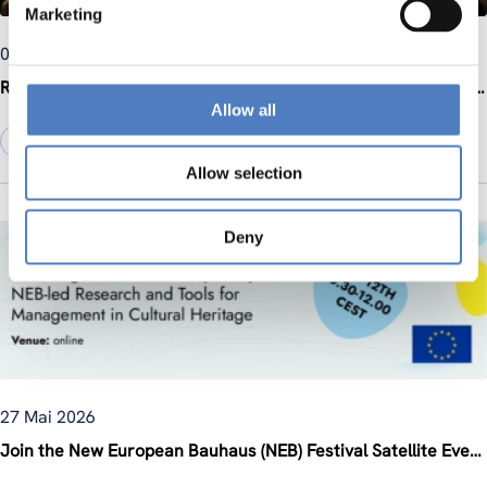
Marketing
01 Juni 2026
RurALL Final Conference Highlights Innovative Approaches to Rural Revitalisation
Allow all
SOZIALE INNOVATION
Allow selection
Deny
27 Mai 2026
Join the New European Bauhaus (NEB) Festival Satellite Event on 12 June 2026: “Creating a New Contemporary: NEB-led Research and Tools for Management in Cultural Heritage”, co-organised by ZSI within the 3rd INHERIT Multi-Stakeholder Forum