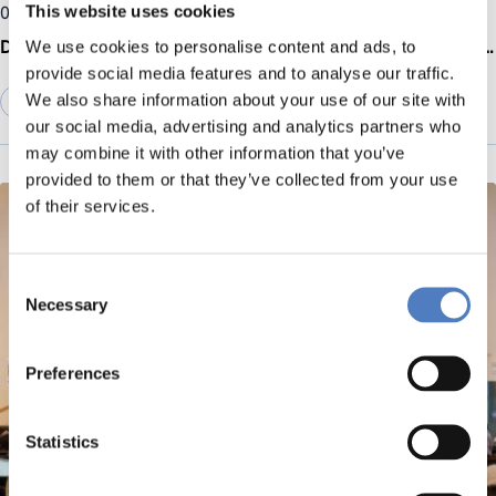
05 Juni 2026
This website uses cookies
Das von der EU finanzierte Projekt PATTERN schließt mit großartigen Ergebnissen zur Förderung von Trainings im Bereich Open RRI und Open Science in ganz Europa ab
We use cookies to personalise content and ads, to
provide social media features and to analyse our traffic.
We also share information about your use of our site with
BILDUNG
our social media, advertising and analytics partners who
may combine it with other information that you’ve
provided to them or that they’ve collected from your use
of their services.
Consent
Necessary
Selection
Preferences
Statistics