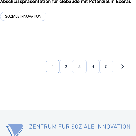
Abschlusspräsentation für Gebäude mit Potenzial in Eberau
SOZIALE INNOVATION
1
2
3
4
5
Nächst
Seite