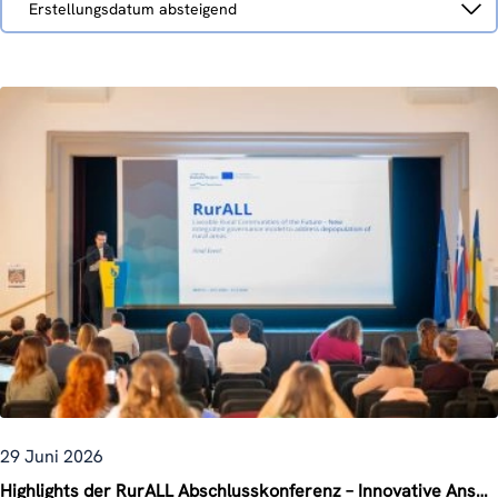
Erstellungsdatum absteigend
nach
29 Juni 2026
Highlights der RurALL Abschlusskonferenz – Innovative Ansätze für rurale Revitalisierung