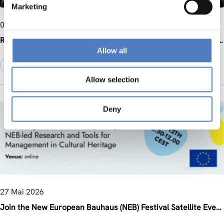
Marketing
01 Juni 2026
RurALL Final Conference Highlights Innovative Approaches to Rural Revitalisation
Allow all
SOZIALE INNOVATION
Allow selection
Deny
27 Mai 2026
Join the New European Bauhaus (NEB) Festival Satellite Event on 12 June 2026: “Creating a New Contemporary: NEB-led Research and Tools for Management in Cultural Heritage”, co-organised by ZSI within the 3rd INHERIT Multi-Stakeholder Forum