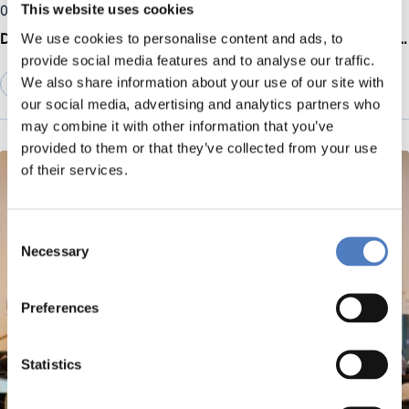
05 Juni 2026
This website uses cookies
Das von der EU finanzierte Projekt PATTERN schließt mit großartigen Ergebnissen zur Förderung von Trainings im Bereich Open RRI und Open Science in ganz Europa ab
We use cookies to personalise content and ads, to
provide social media features and to analyse our traffic.
We also share information about your use of our site with
BILDUNG
our social media, advertising and analytics partners who
may combine it with other information that you’ve
provided to them or that they’ve collected from your use
of their services.
Consent
Necessary
Selection
Preferences
Statistics