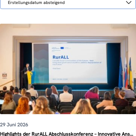
Erstellungsdatum absteigend
nach
29 Juni 2026
Highlights der RurALL Abschlusskonferenz – Innovative Ansätze für rurale Revitalisierung