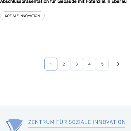
Abschlusspräsentation für Gebäude mit Potenzial in Eberau
SOZIALE INNOVATION
1
2
3
4
5
Nächst
Seite