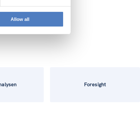
ogische
Allow all
nalysen
Foresight