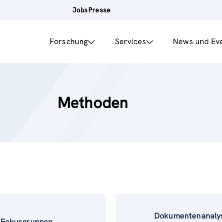
Jobs
Presse
Forschung
Services
News und Ev
Methoden
Dokumentenanaly
Fokusgruppen