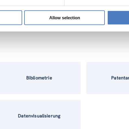
Konstruktive
Workshops- und dial
ikfolgenabschätzung
Formate
Allow selection
Bibliometrie
Patenta
Datenvisualisierung