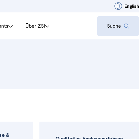
English
ents
Über ZSI
Suche
se &
Qualitative Analyseverfahren