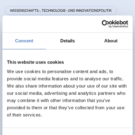
WISSENSCHAFTS-, TECHNOLOGIE- UND INNOVATIONSPOLITIK
DOKUMENTENANALYSE & LITERATURAUSWERTUNGEN
Consent
Details
About
Hofer, M., Unterfrauer, E., Marschalek, I. & Schrammel, M.
(2015).
Responsible research and innovation – quality
criteria and evaluation standards
. Vienna: SI-Drive
conference.
This website uses cookies
We use cookies to personalise content and ads, to
WISSENSCHAFTS-, TECHNOLOGIE- UND INNOVATIONSPOLITIK
provide social media features and to analyse our traffic.
We also share information about your use of our site with
our social media, advertising and analytics partners who
Gächter, A., Manahl, C., Tschank, J. & Unterfrauner, E.
may combine it with other information that you’ve
(2014).
„Im Fordergrund lernen“. (Basis)Bildung als
provided to them or that they’ve collected from your use
antidiskriminatorische Praxis der Selbstermächtigung.
of their services.
Endbericht der wissenschaftlichen Begleitung. Wien:
Zentrum für Soziale Innovation.