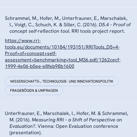
Schrammel, M., Hofer, M., Unterfrauner, E., Marschalek,
I., Voigt, C., Schuch, K. & Siller, C. (2016).
D5.4 – Proof of
concept self-reflection tool.
RRI tools project report.
https://www.rri-
tools.eu/documents/10184/193151/RRITools_D5+4-
Proof+of+concept+self-
assessment+benchmarking+tool_M36.pdf/1262cecf-
1999-4e06-b5ee-e8feb98b1600
WISSENSCHAFTS-, TECHNOLOGIE- UND INNOVATIONSPOLITIK
FRAGEBÖGEN & UMFRAGEN
Unterfrauner, E., Marschalek, I., Hofer, M. & Schrammel,
M. (2016).
Measuring RRI – a Shift of Perspective on
Evaluation?
. Vienna: Open Evaluation conference
(presentation).