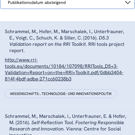
Publikationsdatum absteigend
nach
Schrammel, M., Hofer, M., Marschalek, I., Unterfrauner,
E., Voigt, C., Schuch, K. & Siller, C. (2016).
D5.3
Validation report on the RRI Toolkit
. RRI tools project
report.
http://www.rri-
tools.eu/documents/10184/107098/RRITools_D5+3-
Validation+Report+on+the+RRI+Toolkit.pdf/0dbb3404-
814f-4bdf-adba-271cc60238b3
WISSENSCHAFTS-, TECHNOLOGIE- UND INNOVATIONSPOLITIK
Schrammel, M., Marschalek, i., Unterfrauner, E. & Hofer,
M. (2016).
Self-Reflection Tool. Fostering Responsible
Research and Innovation.
Vienna: Centre for Social