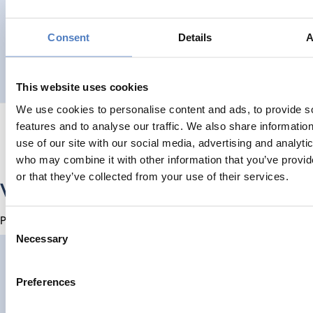
https://doi.org/10.1007/978-3-031-63227-3_5
Consent
Details
A
DIGITALISIERUNG
KONSTRUKTIVE TECHNIKFOLGENABSCHÄTZUNG
This website uses cookies
We use cookies to personalise content and ads, to provide s
features and to analyse our traffic. We also share informatio
use of our site with our social media, advertising and analyti
who may combine it with other information that you’ve provi
or that they’ve collected from your use of their services.
Verwandte Projekte
Projekte
Consent
Necessary
Selection
Entwicklung des Arbeitsmarktes in Wien: Zukunftsbranche
Preferences
ARBEIT & BESCHÄFTIGUNG
DIGITALISIERUNG
…