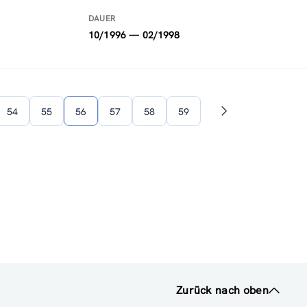
DAUER
10/1996 — 02/1998
54
55
56
57
58
59
Nächste
Seite
Zurück nach oben