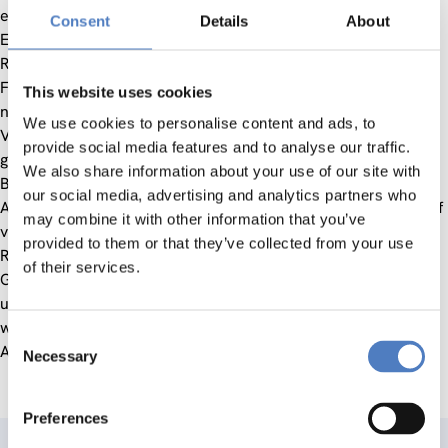
eingerichtet
http://www.municipia.at
, die den Dialog und
Consent
Details
About
Erfahrungsaustausch über Probleme der Stadt- und
Regionalentwicklung fördert. Im Sinne einer Einbindung und
Förderung der Kooperation zwischen Akteuren auf lokaler,
This website uses cookies
nationaler und transnationaler Ebene wurden neben
We use cookies to personalise content and ads, to
Verwaltungsdienststellen private und öffentliche Akteure in
provide social media features and to analyse our traffic.
großer Vielfalt einbezogen (Firmen, Vereine,
We also share information about your use of our site with
Bürgerinitiativen, Interessenvertretungen etc.). Über dieses
our social media, advertising and analytics partners who
Angebot wird planungsrelevante Kommunikation in bezug auf
may combine it with other information that you’ve
verschiedene Politikfelder der Stadt- und
provided to them or that they’ve collected from your use
Regionalentwicklung wie beispielsweise Beschäftigung,
of their services.
Gesundheit, Bildung und Weiterbildung, Wohnen, Gesundheit
usw. intensiviert. Das entstandene Instrumentarium wurde
weitergeführt, u.a. auch als Instrument für das Projekt
Consent
ACTORES eingesetzt.
Necessary
Selection
Preferences