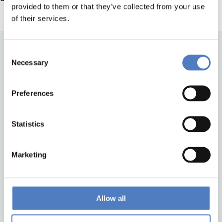
provided to them or that they’ve collected from your use
of their services.
Consent
Necessary
Selection
Preferences
Statistics
Zurück nach oben
Marketing
ZSI
ZSI - Zentrum für Soziale Innovation GmbH
Linke Wienzeile 246
Allow all
1150 Wien
Österreich