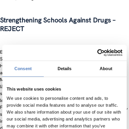
Strengthening Schools Against Drugs –
REJECT
Erfahrungsaustausch über Anti-Drogen Maßnahmen in
Schulen von verschiedenen EU Mitgliedsländern. Als
Hauptziel war beabsichtigt, Jugendliche vom Drogenkonsum
Consent
Details
About
abzuhalten und Lehrer wie auch Schüler bei entsprechenden
Maßnahmen zu unterstützen. Das Ziel, ein
länderübergreifendes Modell zur Schulung zu entwickeln
This website uses cookies
stellte sich auf Grund der enormen kulturellen und
We use cookies to personalise content and ads, to
legislativen Differenzen als zu ambitioniert heraus. Die
provide social media features and to analyse our traffic.
Forschungsergebnisse und Belege zu dieser Schlußfolgerung,
We also share information about your use of our site with
sowie Erfahrungsberichte von Selbsthilfegruppen und
our social media, advertising and analytics partners who
internationale Erfahrungsberichte sollten anschließend an
may combine it with other information that you’ve
den Projektabschluß in einem Buch publiziert werden.