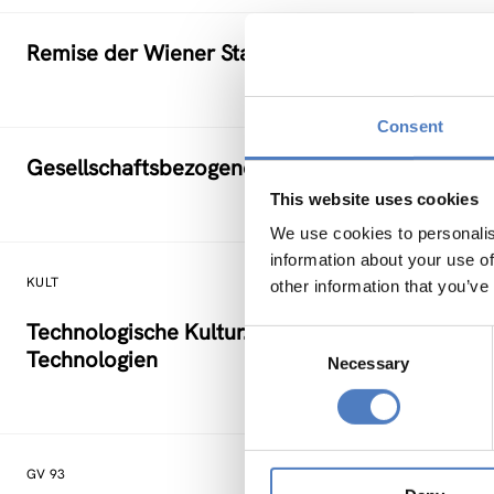
Remise der Wiener Stadtwerke
Consent
Gesellschaftsbezogene Aspekte der Forschung
This website uses cookies
We use cookies to personalis
information about your use of
KULT
other information that you’ve
Technologische Kultur. Eine Studie über die kü
Consent
Technologien
Necessary
Selection
GV 93