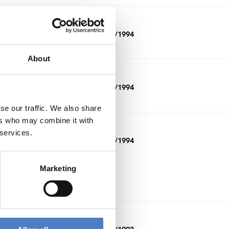
DAUER
01/1993 — 12/1994
About
DAUER
11/1992 — 03/1994
se our traffic. We also share
ers who may combine it with
DAUER
 services.
01/1994 — 02/1994
Marketing
DAUER