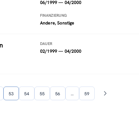
06/1999 — 04/2000
FINANZIERUNG
Andere, Sonstige
n
DAUER
02/1999 — 04/2000
53
54
55
56
…
59
Nächste
Seite