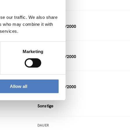
Sonstige
se our traffic. We also share
DAUER
ers who may combine it with
07/1999 — 07/2000
 services.
DAUER
Marketing
07/1999 — 06/2000
DAUER
Allow all
03/1998 — 06/2000
FINANZIERUNG
Sonstige
DAUER