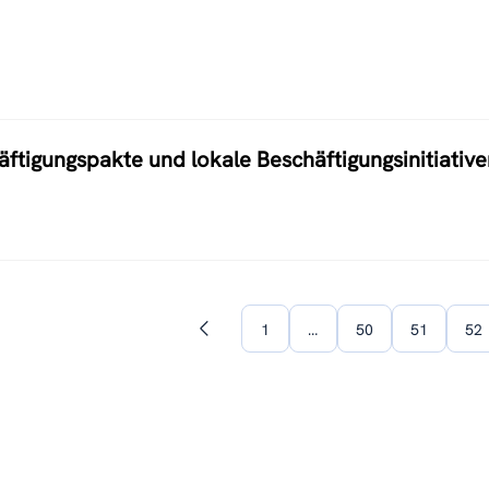
äftigungspakte und lokale Beschäftigungsinitiative
1
…
50
51
52
Vorherige
Seite