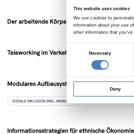
This website uses cookies
We use cookies to personalis
Der arbeitende Körper in der Informationsgesel
information about your use of
other information that you’ve
Consent
Teleworking im Verkehrsbereich
Necessary
Selection
Modulares Aufbausystem für jugendliche Migra
Deny
SOZIALE INKLUSION (INKL. MIGRATION)
Informationsstrategien für ethnische Ökonomi