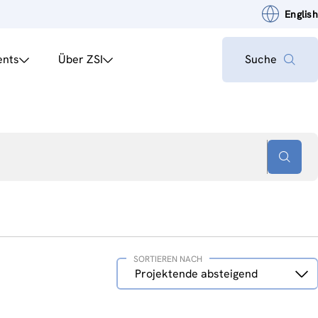
English
ents
Über ZSI
Suche
SORTIEREN NACH
Sortieren
Projektende absteigend
nach