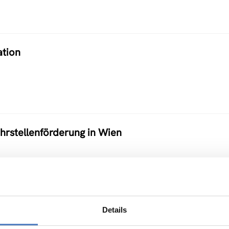
ation
hrstellenförderung in Wien
s „Energiemanagement und Energieconsulting in
Details