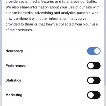
provide social media features and to analyse our traffic.
We also share information about your use of our site with
our social media, advertising and analytics partners who
Evaluierung der Siemens-Qualifizierungsmaßnahmen
may combine it with other information that you’ve
provided to them or that they’ve collected from your use
of their services.
Roma-Net
Consent
Necessary
Selection
Erfahrungen und Einstellungen von NutzerInnen als Basis
Preferences
für die Entwicklung nachhaltiger Wohnkonzepte mit
hoher sozialer Akzeptanz
Statistics
Marketing