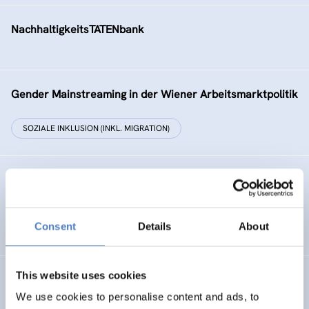
NachhaltigkeitsTATENbank
Gender Mainstreaming in der Wiener Arbeitsmarktpolitik
SOZIALE INKLUSION (INKL. MIGRATION)
Weiterbildung für unternehmerisch aktive
ImmigrantInnen
Consent
Details
About
SOZIALE INKLUSION (INKL. MIGRATION)
This website uses cookies
ROMA-Net: Kommunikationsplattform für Roma-
Angelegenheiten
We use cookies to personalise content and ads, to