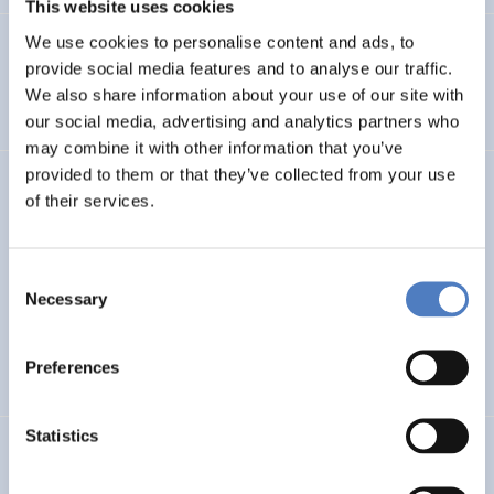
This website uses cookies
We use cookies to personalise content and ads, to
SI plus – Kompetenzzentrum für Soziale Innovation
provide social media features and to analyse our traffic.
We also share information about your use of our site with
AUFKOMMENDE THEMEN
SOZIALE INNOVATION
…
our social media, advertising and analytics partners who
may combine it with other information that you’ve
provided to them or that they’ve collected from your use
LUKE
of their services.
Linking Ukraine to the European Research Area – Joint
Funding and Capacity Building Platform for Enhanced
Consent
Research and Innovation Cooperation
Necessary
Selection
INTERNATIONALE F&I-ZUSAMMENARBEIT
Preferences
WISSENSCHAFTS-, TECHNOLOGIE- UND INNOVATIONSPOLITIK
Statistics
make-a-thek