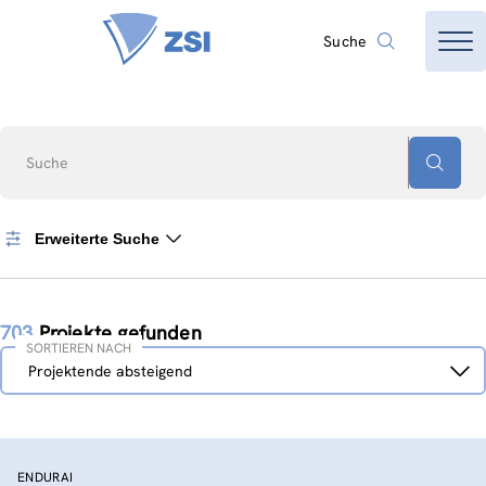
Suche
Suche
Erweiterte Suche
703
Projekte gefunden
SORTIEREN NACH
Sortieren
Projektende absteigend
nach
ENDURAI