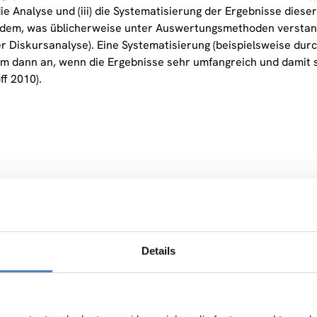
) die Analyse und (iii) die Systematisierung der Ergebnisse die
dem, was üblicherweise unter Auswertungsmethoden verstand
r Diskursanalyse). Eine Systematisierung (beispielsweise durc
llem dann an, wenn die Ergebnisse sehr umfangreich und damit
ff 2010).
Verwandte Outputs
echnologiebericht 2025
Details
msetzung von Forschung, Technologie und Innovation in Österre