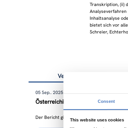
Transkription, (ii
Analyseverfahren 
Inhaltsanalyse ode
bietet sich vor a
Schreier, Echterho
Verwandte Nachrichten
05 Sep.. 2025
Österreichischer Forschungs- und T
Consent
Der Bericht gibt einen Überblick über die U
This website uses cookies