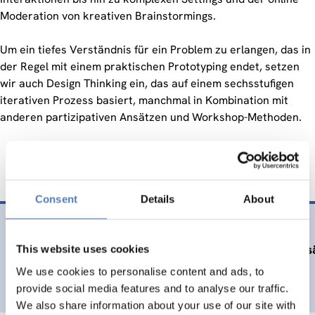
Moderation von kreativen Brainstormings.
Um ein tiefes Verständnis für ein Problem zu erlangen, das in
der Regel mit einem praktischen Prototyping endet, setzen
wir auch Design Thinking ein, das auf einem sechsstufigen
iterativen Prozess basiert, manchmal in Kombination mit
anderen partizipativen Ansätzen und Workshop-Methoden.
Consent
Details
About
29 Juni. 2026
Highlights der RurALL Abschlusskonferenz – Innovative Ansä
This website uses cookies
We use cookies to personalise content and ads, to
SOZIALE INNOVATION
CO-DESIGN UND DESIGN-THINKING
provide social media features and to analyse our traffic.
We also share information about your use of our site with