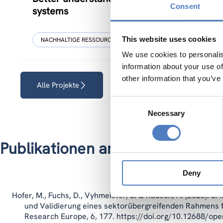
Consent
systems
This website uses cookies
NACHHALTIGE RESSOURCENSYSTEME
CO-CREATION
We use cookies to personalis
information about your use of
other information that you’ve
Alle Projekte
Consent
Necessary
Selection
Publikationen am ZSI
Deny
Hofer, M., Fuchs, D., Vyhmeister, E. & Rausch, A. (2026).
und Validierung eines sektorübergreifenden Rahmens fü
Research Europe, 6, 177. https://doi.org/10.12688/op