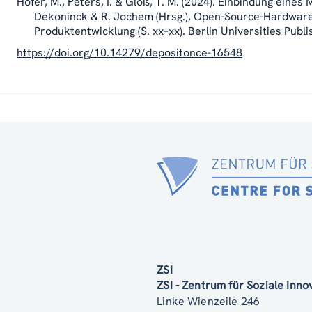
Hofer, M., Peters, I. & Gloß, T. M. (2024). Einbindung eines 
Dekoninck & R. Jochem (Hrsg.), Open-Source-Hardware
Produktentwicklung (S. xx–xx). Berlin Universities Pu
https://doi.org/10.14279/depositonce-16548
ZSI
ZSI - Zentrum für Soziale Inn
Linke Wienzeile 246