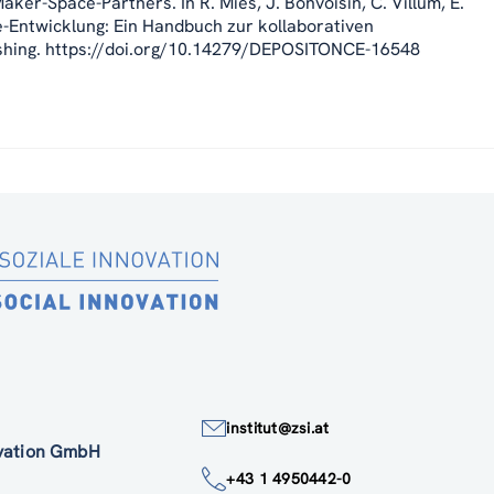
Maker-Space-Partners. In R. Mies, J. Bonvoisin, C. Villum, E.
-Entwicklung: Ein Handbuch zur kollaborativen
blishing. https://doi.org/10.14279/DEPOSITONCE-16548
institut@zsi.at
ovation GmbH
+43 1 4950442-0