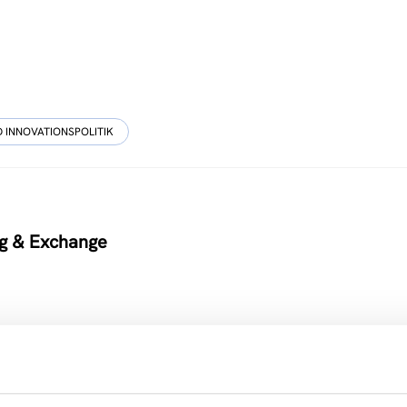
 INNOVATIONSPOLITIK
ng & Exchange
ent, training and development in regional bio-bas