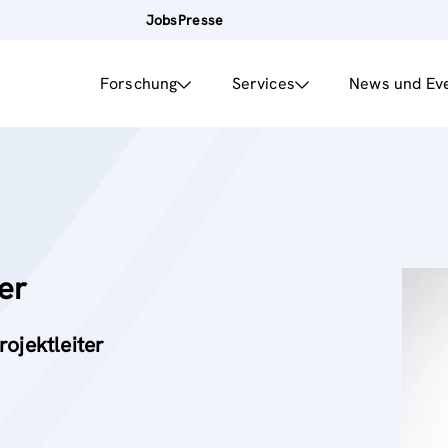
Jobs
Presse
Forschung
Services
News und Ev
er
rojektleiter