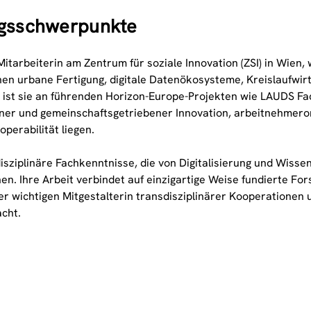
ngsschwerpunkte
 Mitarbeiterin am Zentrum für soziale Innovation (ZSI) in Wie
chen urbane Fertigung, digitale Datenökosysteme, Kreislaufwi
eit ist sie an führenden Horizon-Europe-Projekten wie LAUDS F
ener und gemeinschaftsgetriebener Innovation, arbeitnehmerori
perabilität liegen.
sziplinäre Fachkenntnisse, die von Digitalisierung und Wissens
chen. Ihre Arbeit verbindet auf einzigartige Weise fundierte F
er wichtigen Mitgestalterin transdisziplinärer Kooperationen 
cht.