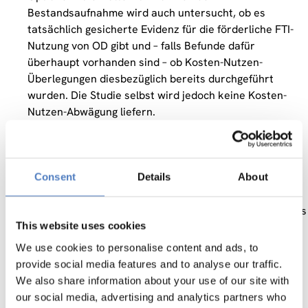
Bestandsaufnahme wird auch untersucht, ob es
tatsächlich gesicherte Evidenz für die förderliche FTI-
Nutzung von OD gibt und – falls Befunde dafür
überhaupt vorhanden sind – ob Kosten-Nutzen-
Überlegungen diesbezüglich bereits durchgeführt
wurden. Die Studie selbst wird jedoch keine Kosten-
Nutzen-Abwägung liefern.
konkrete Ansatzpunkte und Empfehlungen für einen
Strategieprozess
vorzuschlagen, wie der jetzige
beschränkte Open Access-Fokus in Bezug auf
OD
in
Consent
Details
About
Hinblick auf ein offenes lnnovationssystem (Stichwort:
,,open innovation“) im Sinne eines förderlichen Umgangs
This website uses cookies
mit Wissen und Daten nutzbringend weiterentwickelt
werden kann (Stichwort ,,digital business“).
We use cookies to personalise content and ads, to
Diesbezüglich wird arbeitsteilig vorgegangen: während
provide social media features and to analyse our traffic.
im Rahmen der gegenständlichen Studie BMVlT-interne
We also share information about your use of our site with
Fokusgruppen (eventuell ergänzt durch externe
our social media, advertising and analytics partners who