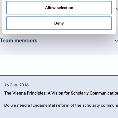
und Open Data in öffentlich geförderten bzw.
Allow selection
beauftragten F&E-Projekten unter Berücksichtigung von
Eigenverpflichtungen.
Deny
Team members
16 Jun. 2016
The Vienna Principles: A Vision for Scholarly Communicatio
Do we need a fundamental reform of the scholarly communi