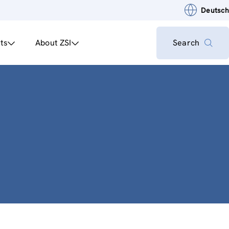
Deutsch
ts
About ZSI
Search