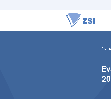
A
Ev
20