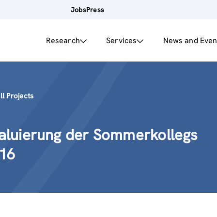
Jobs
Press
Research
Services
News and Even
ll Projects
aluierung der Sommerkollegs
16