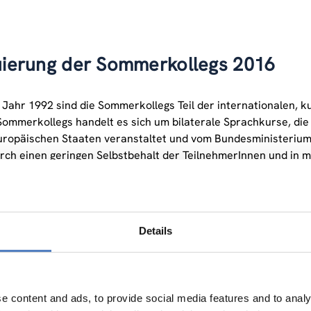
uierung der Sommerkollegs 2016
 Jahr 1992 sind die Sommerkollegs Teil der internationalen, k
Sommerkollegs handelt es sich um bilaterale Sprachkurse, die 
ropäischen Staaten veranstaltet und vom Bundesministerium
rch einen geringen Selbstbehalt der TeilnehmerInnen und in ma
täten in den Partnerländern finanziert werden.
erkollegs 2016 werden wie bereits 2015 vom ZSI mittels ein
t.
Details
e content and ads, to provide social media features and to analy