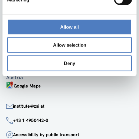
Back to top
Allow all
Allow selection
ZSI
Zentrum für Soziale Innovation GmbH
Linke Wienzeile 246
Deny
1150 Wien
Austria
Google Maps
institute@zsi.at
+43 1 4950442-0
Accessibility by public transport