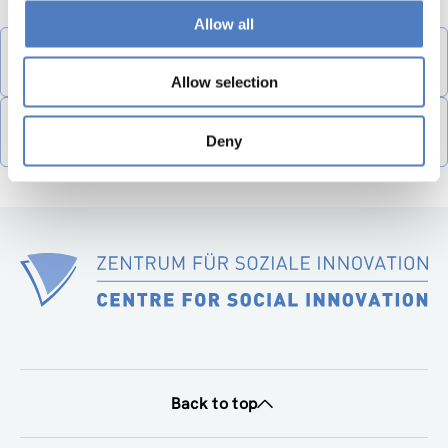
Allow all
FORSEE_-
_ICT_for_Health_SWOT_analysis_short_version_AT_consultati
on-1 (pdf, 509.64 KB)
Allow selection
FORSEE_-
_ICT_for_Health_SWOT_analysis_full_version_AT_consultation
Deny
-1 (pdf, 905.18 KB)
Back to top