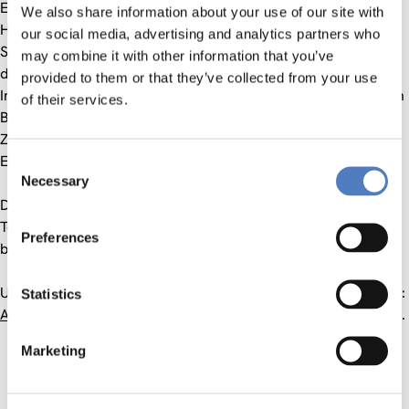
Eröffnet wird die Veranstaltung von Prof. Dr. Josef
We also share information about your use of our site with
Hochgerner, wissenschaftlicher Leiter des Zentrum für
our social media, advertising and analytics partners who
Soziale Innovation (ZSI). Danach analysiert Dr. Klaus Schuch
may combine it with other information that you’ve
die Stärken und Schwächen des österreichischen
provided to them or that they’ve collected from your use
Innovationssystems. Bevor es schließlich in die thematischen
of their services.
Break-Out Sessions geht, wird Frau Dipl.Phys. Kerstin
Zimmermann (BMVIT) einen Einblick auf zukünftige
Entwicklungen im Bereich IKT geben.
Consent
Necessary
Selection
Die Veranstaltung dauert von 10.00 bis 16.00 Uhr, die
Teilnahme ist kostenlos. Genauere Details entnehmen Sie
Preferences
bitte dem
Programm
.
Um
Anmeldung online
bis spätestens
7.12.2012
wird gebeten:
Statistics
Anmeldeseite
. Die Anzahl der Teilnehmer/-innen ist begrenzt.
Marketing
DOWNLOADS