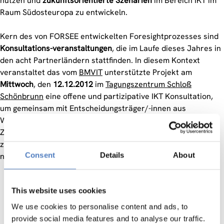
nutzen und
zukunftsorientierte Szenarien
im Bereich IKT im
Raum Südosteuropa zu entwickeln.
Kern des von FORSEE entwickelten Foresightprozesses sind
Konsultations-veranstaltungen
, die im Laufe dieses Jahres in
den acht Partnerländern stattfinden. In diesem Kontext
veranstaltet das vom
BMVIT
unterstützte Projekt am
Mittwoch
, den
12.12.2012
im
Tagungszentrum Schloß
Schönbrunn
eine offene und partizipative IKT Konsultation,
um gemeinsam mit Entscheidungsträger/-innen aus
Wirtschaft, Wissenschaft, Politikgestaltung und der
Zivilgesellschaft – ausgehend vom gegenwärtigen Stand –
zukunftsgerichteten Fragen zu folgenden Themen
Consent
Details
About
nachzugehen:
IKT für das Gesundheitswesen
This website uses cookies
e-Government
Digitale Inhalte, Sprachen und Kultur
We use cookies to personalise content and ads, to
provide social media features and to analyse our traffic.