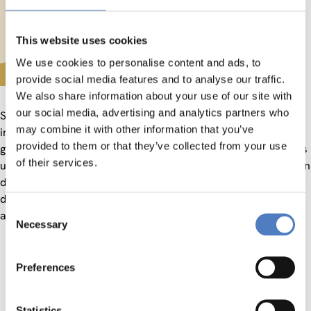
This website uses cookies
We use cookies to personalise content and ads, to
provide social media features and to analyse our traffic.
We also share information about your use of our site with
our social media, advertising and analytics partners who
Social Media, ChatGPT und künstliche Intelligenz sind aktuell
may combine it with other information that you’ve
in aller Munde. Dass aus allen drei Bereichen disruptive
provided to them or that they’ve collected from your use
gesellschaftliche Veränderung zu erwarten sind, ist ebenfalls
of their services.
unbestritten. Welche Veränderungen und Herausforderungen
dies auch für die Demokratie und Politik bedeuten,
diskutieren wir in diesem Themenblock. Wir sprechen unter
Consent
anderem darüber:
Necessary
Selection
Wie beeinflusst künstliche Intelligenz (KI) die
Entwicklung der Demokratie?
Preferences
Welche Rolle spielen Social Media in der Gestaltung
des öffentlichen Diskurses?
Statistics