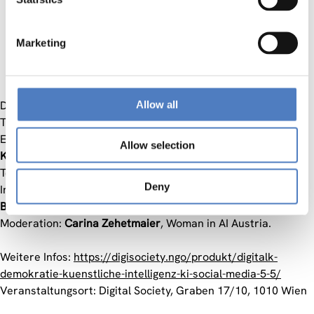
Wie verändert sich unsere Wahrnehmung in Bezug
auf Demokratie und Politik durch KI und die Social
Media?
Marketing
Welche neue Partizipations- und Gestaltungsmodelle
eröffnen sich für die Demokratie?
Diese Veranstaltung ist Teil einer Serie, die sich mit dem
Allow all
Thema “Zukunft der Demokratie” beschäftigt.
Es diskutieren:
Allow selection
Katja Maye
r, Institut für Wissenschafts- und
Technikforschung Universität Wien und Zentrum Soziale
Deny
Innovation ZSI.
Barbara Wimmer
, futurzone.
Moderation:
Carina Zehetmaier
, Woman in AI Austria.
Weitere Infos:
https://digisociety.ngo/produkt/digitalk-
demokratie-kuenstliche-intelligenz-ki-social-media-5-5/
Veranstaltungsort: Digital Society, Graben 17/10, 1010 Wien