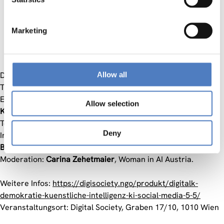
Wie verändert sich unsere Wahrnehmung in Bezug
auf Demokratie und Politik durch KI und die Social
Media?
Marketing
Welche neue Partizipations- und Gestaltungsmodelle
eröffnen sich für die Demokratie?
Diese Veranstaltung ist Teil einer Serie, die sich mit dem
Allow all
Thema “Zukunft der Demokratie” beschäftigt.
Es diskutieren:
Allow selection
Katja Maye
r, Institut für Wissenschafts- und
Technikforschung Universität Wien und Zentrum Soziale
Deny
Innovation ZSI.
Barbara Wimmer
, futurzone.
Moderation:
Carina Zehetmaier
, Woman in AI Austria.
Weitere Infos:
https://digisociety.ngo/produkt/digitalk-
demokratie-kuenstliche-intelligenz-ki-social-media-5-5/
Veranstaltungsort: Digital Society, Graben 17/10, 1010 Wien