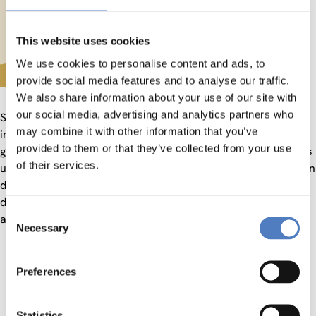
This website uses cookies
We use cookies to personalise content and ads, to
provide social media features and to analyse our traffic.
We also share information about your use of our site with
our social media, advertising and analytics partners who
Social Media, ChatGPT und künstliche Intelligenz sind aktuell
may combine it with other information that you’ve
in aller Munde. Dass aus allen drei Bereichen disruptive
provided to them or that they’ve collected from your use
gesellschaftliche Veränderung zu erwarten sind, ist ebenfalls
of their services.
unbestritten. Welche Veränderungen und Herausforderungen
dies auch für die Demokratie und Politik bedeuten,
diskutieren wir in diesem Themenblock. Wir sprechen unter
Consent
anderem darüber:
Necessary
Selection
Wie beeinflusst künstliche Intelligenz (KI) die
Entwicklung der Demokratie?
Preferences
Welche Rolle spielen Social Media in der Gestaltung
des öffentlichen Diskurses?
Statistics