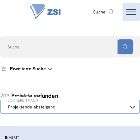
Suche
Suche
Erweiterte Suche
703
Projekte gefunden
SORTIEREN NACH
Sortieren
Projektende absteigend
nach
INHERIT