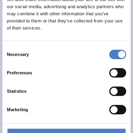
AUFKOMMENDE THEMEN
SOZIALE INNOVATION
our social media, advertising and analytics partners who
may combine it with other information that you’ve
provided to them or that they’ve collected from your use
MOUNTRESILIENCE
of their services.
Mount Resilience
Consent
Necessary
Selection
CIRCSYST
Preferences
Circular Systemic Solutions: Plastic, Packaging, Biowaste,
Water
Statistics
NACHHALTIGE RESSOURCENSYSTEME
SOZIALE INNOVATION
Marketing
…
SI PLUS