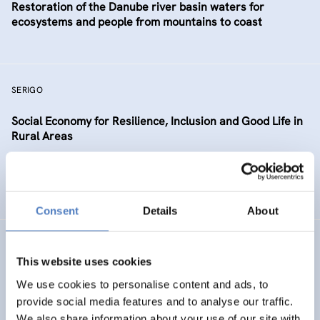
Restoration of the Danube river basin waters for
ecosystems and people from mountains to coast
SERIGO
Social Economy for Resilience, Inclusion and Good Life in
Rural Areas
SOZIALE INKLUSION (INKL. MIGRATION)
SOZIALE INNOVATION
…
Consent
Details
About
STECCI
This website uses cookies
STone monument Ensambles and the Climate Change
We use cookies to personalise content and ads, to
Impact
provide social media features and to analyse our traffic.
We also share information about your use of our site with