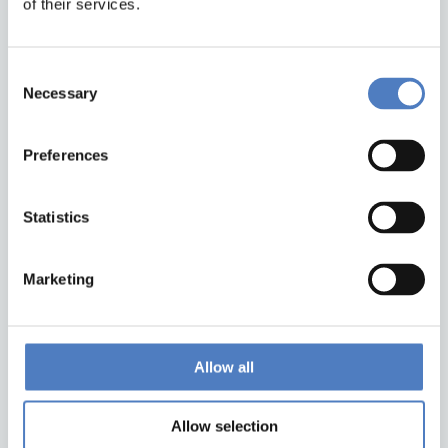
of their services.
Consent
Necessary
Selection
Preferences
Back to top
Statistics
ZSI
Marketing
Zentrum für Soziale Innovation GmbH
Linke Wienzeile 246
1150 Wien
Austria
Allow all
Google Maps
Allow selection