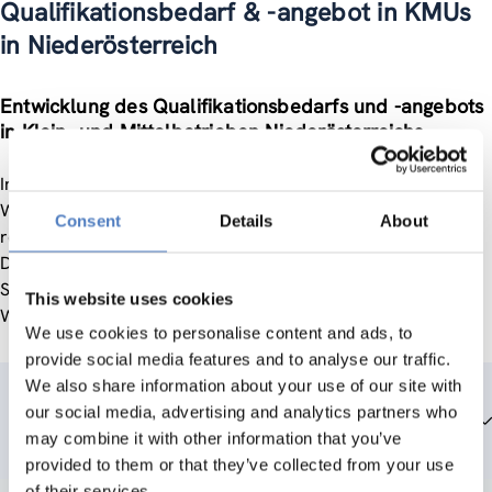
Qualifikationsbedarf & -angebot in KMUs
in Niederösterreich
Entwicklung des Qualifikationsbedarfs und -angebots
in Klein- und Mittelbetrieben Niederösterreichs
In dieser Untersuchung wurde erhoben, welche
Weiterbildungsmöglichkeiten in Niederösterreich durch
Consent
Details
About
regionale Qualifizierungseinrichtungen angeboten werden.
Daraus abgeleitet wurden Empfehlungen für alternative
Strategien zur verbesserten Kooperation zwischen den
This website uses cookies
Weiterbildungsinstitutionen und Klein- und Mittelbetrieben.
We use cookies to personalise content and ads, to
provide social media features and to analyse our traffic.
We also share information about your use of our site with
our social media, advertising and analytics partners who
Team members
may combine it with other information that you’ve
provided to them or that they’ve collected from your use
of their services.