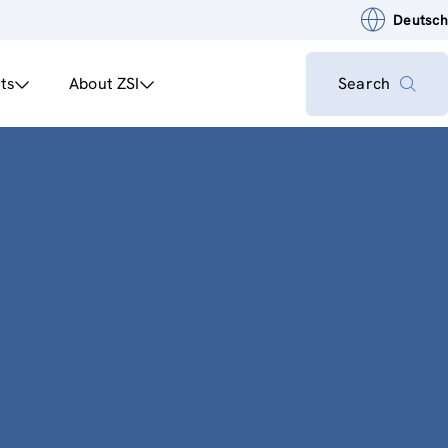
Deutsch
ts
About ZSI
Search