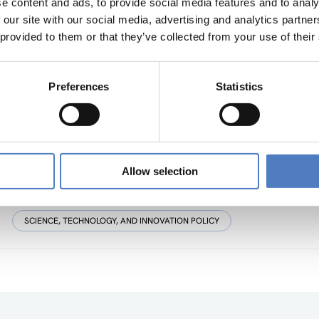
e content and ads, to provide social media features and to analy
 our site with our social media, advertising and analytics partn
 provided to them or that they’ve collected from your use of their
Relate
Preferences
Statistics
31 Aug. 2015
Bioeconomy in Austria
Allow selection
Results of the consultation process presented in Alpbach
SCIENCE, TECHNOLOGY, AND INNOVATION POLICY