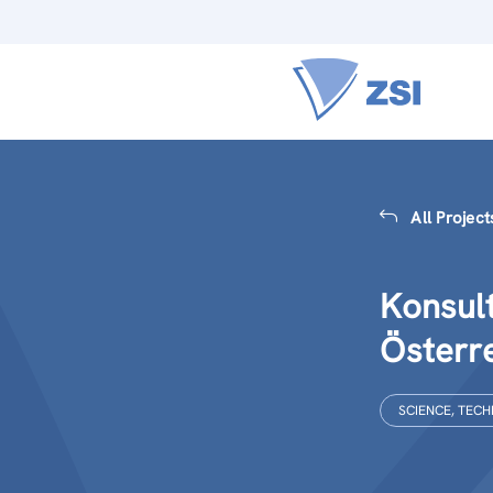
All Project
Konsul
Österr
SCIENCE, TECH