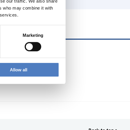
se our traffic. We also share
ers who may combine it with
 services.
d News
Marketing
Allow all