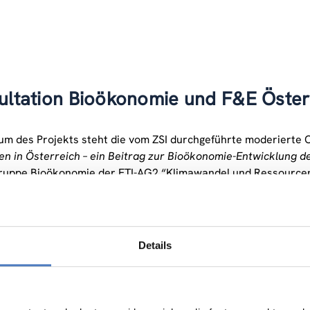
ultation Bioökonomie und F&E Öster
um des Projekts steht die vom ZSI durchgeführte moderierte 
ten in Österreich – ein Beitrag zur Bioökonomie-Entwicklung 
ruppe Bioökonomie der FTI-AG2 “Klimawandel und Ressourcen
s wird in einem internationalen Forum bei den Technologie-Ge
Details