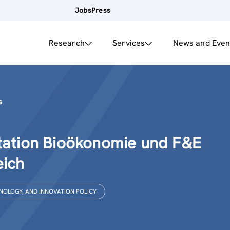
Jobs
Press
Research
Services
News and Even
s
tation Bioökonomie und F&E
eich
NOLOGY, AND INNOVATION POLICY