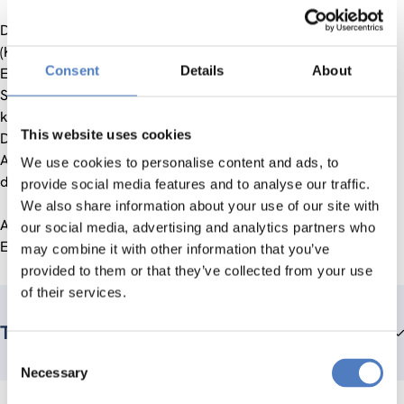
Das Evaluierungskonzept ist so gestaltet, dass zu Beginn
(Kick-off Meeting) ebenso wie im gesamten Verlauf der
Consent
Details
About
Evaluierung ein enger Austausch mit der FFG stattfindet.
Soweit dies für den Erfolg der Evaluierung zweckmäßig ist,
können Detailentscheidungen über die Planung und
This website uses cookies
Durchführung der einzelnen Arbeitspakete und
Arbeitsschritte im Dialog mit der FFG getroffen und im Zuge
We use cookies to personalise content and ads, to
der Evaluierung angepasst werden.
provide social media features and to analyse our traffic.
We also share information about your use of our site with
Anbei findet sich der Endbericht ebenso wie die ex-post
our social media, advertising and analytics partners who
Evaluierung.
may combine it with other information that you’ve
provided to them or that they’ve collected from your use
of their services.
Team members
Consent
Necessary
Selection