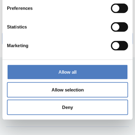
DOWNLOADS
Preferences
Impact_Innovation_12_2023-1 (pdf, 8.06 MB)
Statistics
FFG_II_Bericht-Ex-post_221214_barrierefrei-1 (pdf, 3.22 MB)
Marketing
Allow all
Allow selection
Deny
Back to top