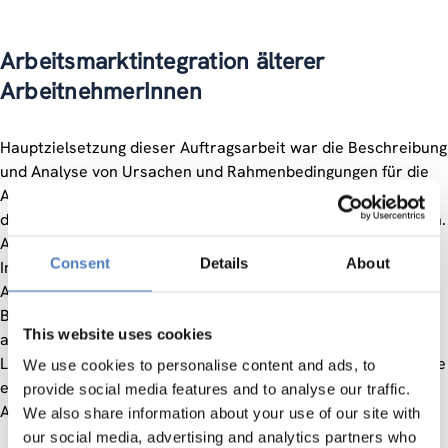
Arbeitsmarktintegration älterer
ArbeitnehmerInnen
Hauptzielsetzung dieser Auftragsarbeit war die Beschreibung
und Analyse von Ursachen und Rahmenbedingungen für die
Arbeitsmarktproblematik älterer ArbeitnehmerInnen, sowie
die Erarbeitung und Aufbereitung möglicher Gegenstrategien.
Als Grundlage dienten 55 qualitative biographieorientierte
Consent
Details
About
Interviews mit unterschiedlichen Gruppen älterer
ArbeitnehmerInnen. Darauf aufbauend und unter
Berücksichtigung der internationalen Literatur wie auch
This website uses cookies
arbeits- und sozialpolitischer Regelungen in europäischen
Ländern wurden Strategien und Möglichkeiten ausgelotet, die
We use cookies to personalise content and ads, to
ein längeres Verweilen älterer ArbeitnehmerInnen am
provide social media features and to analyse our traffic.
Arbeitsmarkt ermöglichen sollen.
We also share information about your use of our site with
our social media, advertising and analytics partners who