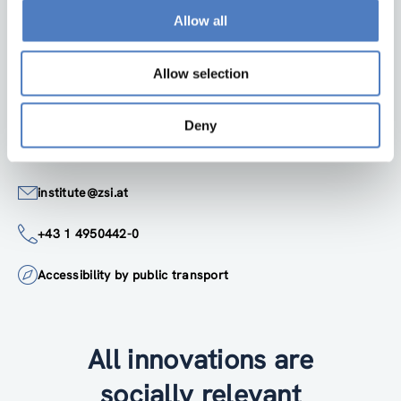
Allow all
ZSI
Zentrum für Soziale Innovation GmbH
Linke Wienzeile 246
Allow selection
1150 Wien
Austria
Deny
Google Maps
institute@zsi.at
+43 1 4950442-0
Accessibility by public transport
All innovations are
socially relevant