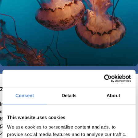
Zusammenarbeit der EU mit China
Consent
Details
About
Im Horizon Europe Projekt „ReConnect China“ beschäftigt
sich ein Konsortium aus 15 europäischen Partnern – unter
This website uses cookies
Beteiligung des ACR-Instituts Zentrum für Soziale Innovation
(ZSI) – mit der Frage, in welchen Bereichen die
We use cookies to personalise content and ads, to
Zusammenarbeit der EU mit China möglich und
provide social media features and to analyse our traffic.