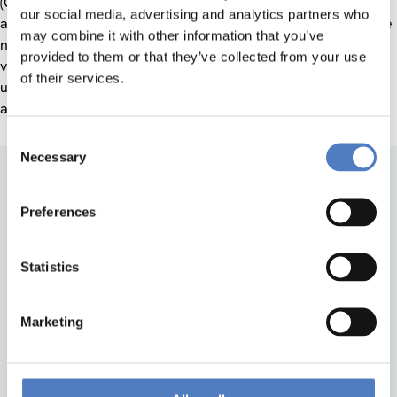
(GenØk – Centre for Biosafety an der University of Tromsø)
our social media, advertising and analytics partners who
aus Norwegen. Weiters werden ein RRI-Beispielprojekt sowie
may combine it with other information that you’ve
neue Mitglieder der „Allianz für Responsible Science“
provided to them or that they’ve collected from your use
vorgestellt. Nähere Informationen zum Inhalt des Workshops
of their services.
und zu den Anmeldemöglichkeiten folgen. Eine Anmeldung ist
auch schon unter
möglich.
Silvia.Hafellner@joanneum.at
Consent
Necessary
Selection
Preferences
Statistics
Back to top
Marketing
ZSI