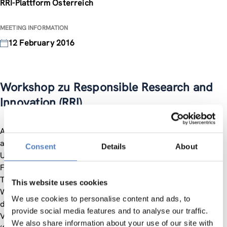
RRI-Plattform Österreich
MEETING INFORMATION
12 February 2016
Workshop zu Responsible Research and
Innovation (RRI)
Am 12. Februar 2016 organisiert das JOANNEUM RESEARCH
als Gründungsmitglied der RRI-Plattform Österreich mit der
Consent
Details
About
Unterstützung des Bundesministeriums für Wissenschaft,
Forschung und Wirtschaft (BMWFW) einen Workshop zum
Thema „Responsible Research and Innovation (RRI)“. Der
This website uses cookies
Workshop bietet die Gelegenheit, das RRI-Konzept und
We use cookies to personalise content and ads, to
dessen Indikatoren im Detail zu diskutieren. Im Zentrum der
provide social media features and to analyse our traffic.
Veranstaltung steht eine Keynote von Frau Fern Wickson
We also share information about your use of our site with