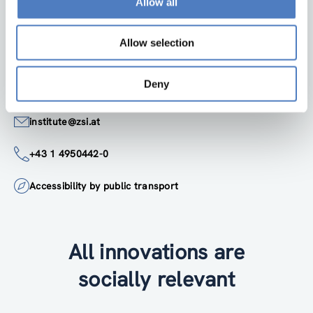
Allow all
Zentrum für Soziale Innovation GmbH
Linke Wienzeile 246
1150 Wien
Allow selection
Austria
Google Maps
Deny
institute@zsi.at
+43 1 4950442-0
Accessibility by public transport
All innovations are
socially relevant