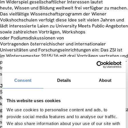
im Widerspiel gesellschaftlicher Interessen lautet
heute, Wissen und Bildung weltweit frei verfügbar zu machen.
Das vielfältige Wissenschaftsprogramm der Wiener
Volkshochschulen verfolgt diese Idee seit vielen Jahren und
lädt interessierte Laien zu University Meets Public-Angeboten
sowie zahlreichen Vorträgen, Workshops
oder Podiumsdiskussionen von
Vortragenden österreichischer und internationaler
Universitäten und Forschungseinrichtungen ein: Das ZSI ist
im Wintersemester 2015/16 mit drei Vorträgen vertreten und
präsentiert ausgewählte Aspekte und Beispiele von “Sozialer
Innovation” — abseits des akademischen Betriebs und
seiner Diktion.
Consent
Details
About
Josef Hochgerner:
Alle Innovation sind sozial relevant
!
Soziale Innovationen sind keine Erfindung der digitalen
Moderne oder Wissensgesellschaft, sondern Teil des
This website uses cookies
kulturellen und sozialen Wandels. In Zeiten von Krisen
gewinnen soziale Innovationen besondere Bedeutung. Das ZSI
We use cookies to personalise content and ads, to
arbeitet seit seiner Gründung 1990 an der Erforschung von
provide social media features and to analyse our traffic.
sozialen Innovationen und zählt weltweit zu den Pionieren.
We also share information about your use of our site with
Der Vortrag präsentiert aktuelle Ansätze und Konzepte als