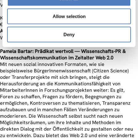
Verbesserung der Situation auf.
Allow selection
Kurs-Nr. 6074 | Mo 1x; 16.11.2015; 19–20:30 Uhr | 1,5 UE i | 6
€ | Kursort: VHS Wiener Urania, 1010, Uraniastraße 1 I
Anmeldeschluss:
k.A.
Deny
Weitere Details sind online abrufbar:
www.vhs.at
Pamela Bartar: Prädikat wertvoll — Wissenschafts-PR &
Wissenschaftskommunikation im Zeitalter Web 2.0
Mit neuen sozial innovativen Formaten, wie sie
beispielsweise BürgerInnenwissenschaft (Citizen Science)
oder Transferprojekte mit sich bringen, steigt die
Herausforderung an die Kommunikationsfähigkeit von
MitarbeiterInnen in Forschungsprojekten weiter: Es gilt,
Foren zu schaffen, Fragen zu fördern, Begegnungen zu
ermöglichen, Kontroversen zu thematisieren, Transparenz
aufzubauen und in manchen Fällen Veränderungen zu
moderieren. Die Wissenschaft selbst sucht nach neuen
Möglichkeitsräumen, um ihre Inhalte und Methoden im
direkten Dialog mit der Öffentlichkeit zu gestalten oder neu
zu entwickeln. Dazu bietet das Web 2.0 und eine veränderte