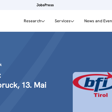
Jobs
Press
Research
Services
News and Even
ck
:
ruck, 13. Mai