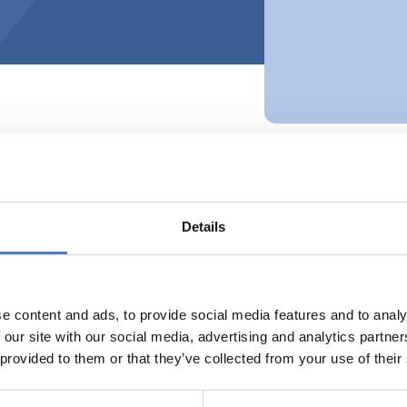
ektivenBildung Österreich: Abschlus
Details
n Zwang & Selbstbestimmung
Bildungsministerium und vom Europäischen Sozialfonds geförde
che der zweiten Zuwanderungsgeneration bei der Bildungs- und
e content and ads, to provide social media features and to analy
ndlichen Lebens- und Lernwelten, um darauf aufbauend passg
 our site with our social media, advertising and analytics partn
chen entwickeln zu können. Das ZSI ist ein Partnerinstitut die
 provided to them or that they’ve collected from your use of their
r Veranstaltung um 09.00 Uhr.