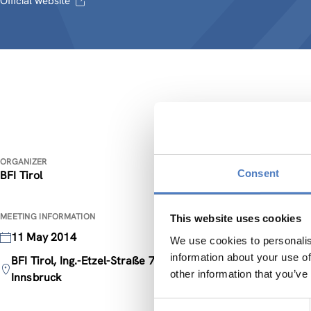
Official website
Persp
ORGANIZER
Consent
BFI Tirol
Zwische
MEETING INFORMATION
This website uses cookies
Das vom 
11 May 2014
Jugendli
We use cookies to personalis
von juge
information about your use of
BFI Tirol, Ing.-Etzel-Straße 7, 6010
Jugendli
other information that you’ve
Innsbruck
Start de
Consent