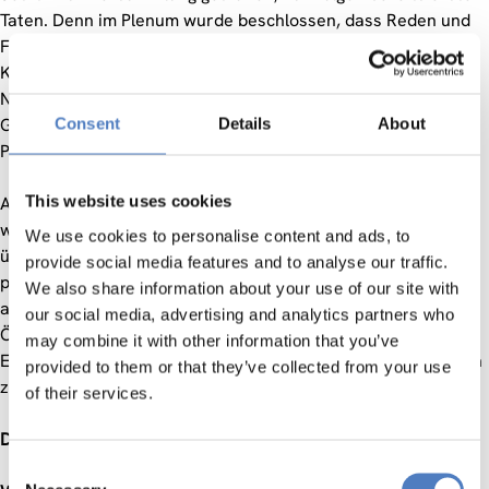
Taten. Denn im Plenum wurde beschlossen, dass Reden und
Fordern allein nicht genügen. Stattdessen soll der
Klimarechnungshof mit Unterstützung eines großen
Netzwerks an Expert:innen bereits vor seiner tatsächlichen
Gründung durch die Politik erprobt und drei konkrete
Consent
Details
About
Prüfungen durchgeführt werden.
This website uses cookies
Aber welche politischen Maßnahmen und welche
wirtschaftlichen und gesellschaftlichen Sektoren lassen sich
We use cookies to personalise content and ads, to
überhaupt auf ihre Klimawirksamkeit prüfen? Welche
provide social media features and to analyse our traffic.
politischen Instanzen adressieren wir? Und haben wir
We also share information about your use of our site with
ausreichend Wissen und Daten für die jeweiligen
our social media, advertising and analytics partners who
Ökobilanzen? Diese und weitere Fragen stehen bei der
may combine it with other information that you’ve
Eingabe am 8. Mai um 18. Uhr im Volkskundemuseum in Wien
provided to them or that they’ve collected from your use
zur Diskussion.
of their services.
Die Eingabe
Consent