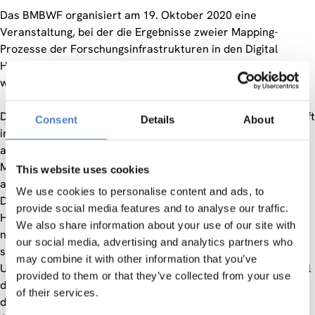
Das BMBWF organisiert am 19. Oktober 2020 eine
Veranstaltung, bei der die Ergebnisse zweier Mapping-
Prozesse der Forschungsinfrastrukturen in den Digital
Humanities und den Sozialwissenschaften präsentiert
werden.
Die Mapping-Prozesse zur Forschungsinfrastrukturlandschaft
Consent
Details
About
in den Geistes, Sozial- und Kulturwissenschaften mit Fokus
auf der nationalen Ebene führten zu zwei Dokumenten. Katja
Mayer vom ZSI ist Autorin des ersten Dokuments, das die
This website uses cookies
aktuelle Situation beschreibt und analysiert. Das andere
We use cookies to personalise content and ads, to
Dokument formuliert darauf aufbauend Visionen und
provide social media features and to analyse our traffic.
Handlungsempfehlungen, Forschungsinfrastrukturen auf
We also share information about your use of our site with
nationaler Ebene kollaborativ weiterzuentwickeln. Dabei
our social media, advertising and analytics partners who
spielen auch die Leistungsvereinbarungen mit den
may combine it with other information that you’ve
Universitäten und der ÖAW eine Rolle. Die Veranstaltung soll
provided to them or that they’ve collected from your use
dazu dienen, die Ergebnisse der Mapping-Prozesse und die
of their services.
daraus von der Forschungscommunity erarbeiteten