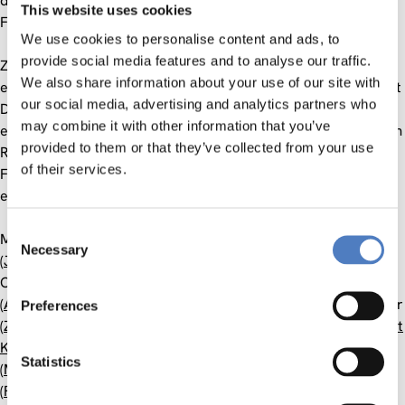
diese in den inhaltlichen Kontext des künstlerischen
This website uses cookies
Forschungsprojektes D.A.S. Dementia. Arts. Society.
We use cookies to personalise content and ads, to
provide social media features and to analyse our traffic.
Ziel des Projektes ist es, mit Methoden von Kunst und Design
We also share information about your use of our site with
ein größeres Bewusstsein für die Situation von Menschen mit
our social media, advertising and analytics partners who
Demenz zu schaffen und ihnen neue Perspektiven auf die
may combine it with other information that you’ve
eigenen Fähigkeiten sowie ihr soziales Umfeld zu eröffnen. Im
provided to them or that they’ve collected from your use
Rahmen von DNEMEZ PTRIPEKESVEN stellt das
of their services.
Forschungsteam erste Zwischenergebnisse und bisher
entstandene Arbeiten vor.
Consent
Mit: Antonia Croy (Alzheimer Austria), Reimer Gronemeyer
Necessary
Selection
(
Justus-Liebig-Universität Gießen (JLU)
; Aktion Demenz),
Christina Hallwirth-Spörk (
Caritas Socialis
), Andreas Heller
(
Alpen-Adria-Universität Klagenfurt
| Wien), Josef Hochgerner
Preferences
(
Zentrum für Soziale Innovation – ZSI
Wien;
Donau-Universität
Krems
), Helmut Leder (
Universität Wien
), Carrie McGee
Statistics
(
MoMA The Museum of Modern Art
), Carolin Schreiber
(
Folkwang Universität der Künste
), Brigitta Schröder