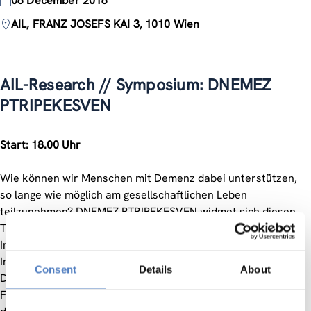
06 December 2016
AIL, FRANZ JOSEFS KAI 3, 1010 Wien
AIL-Research // Symposium: DNEMEZ
PTRIPEKESVEN
Start: 18.00 Uhr
Wie können wir Menschen mit Demenz dabei unterstützen,
so lange wie möglich am gesellschaftlichen Leben
teilzunehmen? DNEMEZ PTRIPEKESVEN widmet sich diesen
Themen in einem Dialog mit dem Publikum und mit
Impulsvorträgen aus verschiedenen Blickwinkeln:
Internationale Gäste aus Wissenschaft, Kunst, Museum,
Consent
Details
About
Design und sozialen Organisationen geben Einblicke in ihre
Forschungserkenntnisse und Praxiserfahrungen und stellen