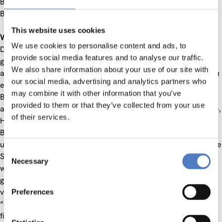
Beteiligten brauchen, damit Innovation in der
Bildungslandschaft gelingen kann.
This website uses cookies
Wunsch nach
bedarfsorientierter Entwicklung
We use cookies to personalise content and ads, to
Die Innovationsstiftung für Bildung wurde am 1. Jänner 2017
provide social media features and to analyse our traffic.
gegründet. Ziel ist es, das Bildungsniveau nachhaltig
We also share information about your use of our site with
anzuheben und Innovation als Kernkompetenz der Bildung zu
our social media, advertising and analytics partners who
etablieren. Das strategische Ziel der Innovationsstiftung für
may combine it with other information that you’ve
Bildung ist die Identifizierung, Bündelung und Unterstützung
provided to them or that they’ve collected from your use
aller innovativen Kräfte in Österreich. Es sollen die Zukunfts-,
of their services.
Handlungs- und Entwicklungsfähigkeit des nationalen
Bildungssystems insgesamt verbessert werden, Strukturen
und Prozesse bedarfsorientiert weiterentwickelt und positive
Consent
Synergien mit und in anderen gesellschaftlichen und
Necessary
Selection
wirtschaftlichen Bereichen geschaffen werden: Die
gemeinnützige Stiftung soll dabei laut letztem
veröffentlichten Entwurf (
DerStandard.at
, 2016) jährlich eine
Preferences
“Landkarte der Bildungsinnovationen” erstellen, Gütesiegel
für Bildungsinnovationen vergeben und Studien zur