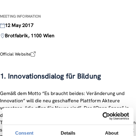
MEETING INFORMATION
12 May 2017
Brotfabrik, 1100 Wien
Official Website
1. Innovationsdialog für Bildung
Gemäß dem Motto “Es braucht beides: Veränderung und
Innovation” will die neu geschaffene Plattform Akteure
vernetzen, “die offen für Neues sind”. Der “Open Space” in
der Brotfabrik in Wien bot Raum zur Diskussion, in welchen
Themenfeldern die Innovationsstiftung für Bildung investieren
sollte und ging der Frage nach, welche Art der Unterstützung
Consent
Details
About