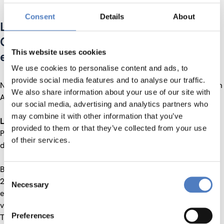
Consent
Details
About
LIST – Leveraging the Digital & ICT
Competences of senior women to
This website uses cookies
extenuate the knowledge divide
We use cookies to personalise content and ads, to
provide social media features and to analyse our traffic.
Niedrig qualifizierte Frauen im Alter 50plus laufen Gefahr den
We also share information about your use of our site with
Anschluss an die Informationsgesellschaft zu verpassen.
our social media, advertising and analytics partners who
may combine it with other information that you’ve
LIST
hat sich daher zum Ziel gesetzt, die e-skills dieser
provided to them or that they’ve collected from your use
Personengruppe zu verbessern und ihre Teilnahme an der
of their services.
digitalen Gesellschaft zu fördern.
Basierend auf einer Bedarfsanalyse mittels Erhebung unter
Consent
250 älteren Frauen, wird ein IKT Trainings Curriculum
Necessary
Selection
entwickelt, in fünf EU-Ländern getestet, verbessert und
verbreitet. Auch für IKT TrainerInnen wird ein Train-the-
Preferences
Trainer Guide entwickelt und getestet.