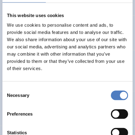
This website uses cookies
We use cookies to personalise content and ads, to
Ornetzeder, Michael
(1999).
Lokale Agenda 21 Projekte –
Erfahrungen aus Deutschland.
provide social media features and to analyse our traffic.
We also share information about your use of our site with
our social media, advertising and analytics partners who
may combine it with other information that you’ve
Ornetzeder, Michael
(1999).
Old Technology and Social
provided to them or that they’ve collected from your use
Innovations. Inside the Austrian Success-Story on Solar
of their services.
Water Heaters.
Consent
Necessary
Selection
Ornetzeder, Michael
(1999).
Welchen Beitrag leisten
soziale Innovationen?.
Preferences
Statistics