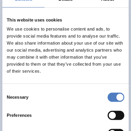
This website uses cookies
Ornetzeder, Michael
(2001).
Assessing technology from
the users' perspective. Possibilities and limitations of
We use cookies to personalise content and ads, to
focus group discussions illustrated by ecological
provide social media features and to analyse our traffic.
housing construction.
We also share information about your use of our site with
our social media, advertising and analytics partners who
may combine it with other information that you’ve
provided to them or that they’ve collected from your use
Schwarz-Wölzl;Bandini
(2000).
SEQUI.
of their services.
Consent
Ornetzeder, Michael;Barbara Buchegger
(2000).
Social
Necessary
Selection
Innovations.
Preferences
Schuch, Klaus
(2000).
Programme zur Förderung.