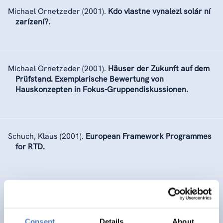
Michael Ornetzeder
(2001).
Kdo vlastne vynalezl solár ní
zarízení?.
Michael Ornetzeder
(2001).
Häuser der Zukunft auf dem
Prüfstand. Exemplarische Bewertung von
Hauskonzepten in Fokus-Gruppendiskussionen.
Schuch, Klaus
(2001).
European Framework Programmes
for RTD.
Ornetzeder, Michael
(2001).
Erfahrungen und
Einstellungen von NutzerInnen als Basis für die
Entwicklung nachhaltiger Wohnkonzepte.
Consent
Details
About