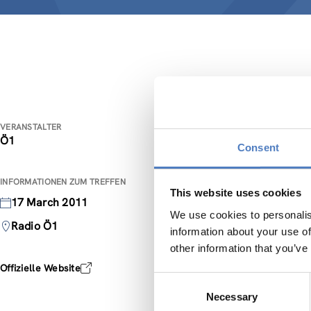
Wievi
VERANSTALTER
Ö1
Consent
Der Sozi
Ungeacht
INFORMATIONEN ZUM TREFFEN
Dabei sp
This website uses cookies
17 March 2011
Einkomme
We use cookies to personalis
von für 
Radio Ö1
information about your use of
Verteilu
other information that you’ve
Offizielle Website
Consent
Weitere 
Necessary
Selection