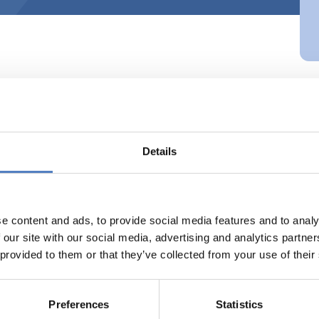
el Ungleichheit verträgt eine Gesell
Details
alwissenschafter und Diskriminierungsforscher August Gächter
et weltanschaulicher oder ideologischer Diskussionen produzi
ielen vielfältige Mechanismen eine Rolle: Von herkunftsbedi
nsmöglichkeiten, über geschlechtsspezifische, ethnische, re
e content and ads, to provide social media features and to analy
Außenstehende oft nicht verständlichen Codes – spannt sich de
 our site with our social media, advertising and analytics partn
ng von Macht und Ohnmacht innerhalb einer Gesellschaft maßg
 provided to them or that they’ve collected from your use of their
Informationen zur Sendung finden Sie auf der
Webseite von Ö1
Preferences
Statistics