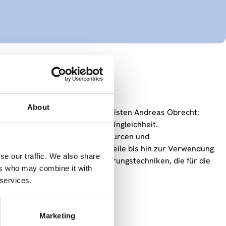
schaft?
About
 (ZSI) ist zu Gast beim Journalisten Andreas Obrecht:
ert jede Gesellschaft soziale Ungleichheit.
ngten Zugängen zu Bildungsressourcen und
ligiöse Zuweisungen und Vorurteile bis hin zur Verwendung
se our traffic. We also share
r breite Bogen der Diskriminierungstechniken, die für die
ers who may combine it with
eblich sind.
 services.
.
Marketing