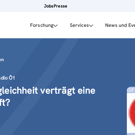
Jobs
Presse
Forschung
Services
News und Ev
en
adio Ö1
leichheit verträgt eine
GIF
ft?