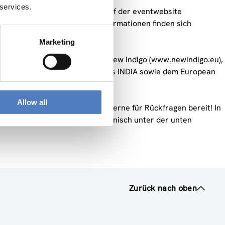
 services.
strierung ist bis zum 1.11.2012auf der eventwebsite
tungsprogramm und weitere Informationen finden sich
Marketing
m der EU geförderte Projekt New Indigo (
www.newindigo.eu
),
iven (INDIA GATE, EURAXESS Links INDIA sowie dem European
ophysical Research Institute.
Allow all
ür Soziale Innovation in Wien gerne für Rückfragen bereit! In
. Sie erreichen mich auch telefonisch unter der unten
Zurück nach oben