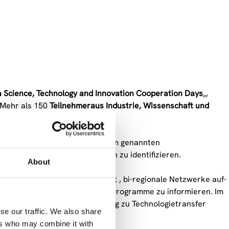
ia Science, Technology and Innovation Cooperation Days
„,
. Mehr als 150
Teilnehmer
aus Industrie, Wissenschaft und
Innovation zu initiieren.
cher Wissenschaftskooperation im genannten
eich Forschung und Innovation zu identifizieren.
About
 Sessions bietendieMöglichkeit , bi-regionale Netzwerke auf-
der über multi- und bilaterale Programme zu informieren. Im
hteten Informationsveranstaltung zu Technologietransfer
se our traffic. We also share
auscht werden..
ers who may combine it with