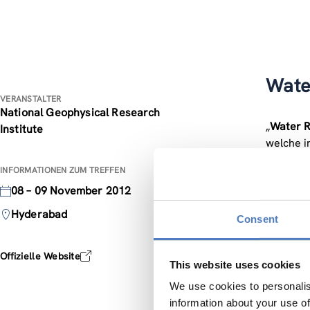
Wate
VERANSTALTER
National Geophysical Research
„
Water R
Institute
welche i
Politik
si
INFORMATIONEN ZUM TREFFEN
08 – 09 November 2012
Ziel der
Schwerpu
Hyderabad
Consent
Wissensc
Offizielle Website
und ausz
This website uses cookies
Rahmen e
We use cookies to personalis
können a
information about your use of