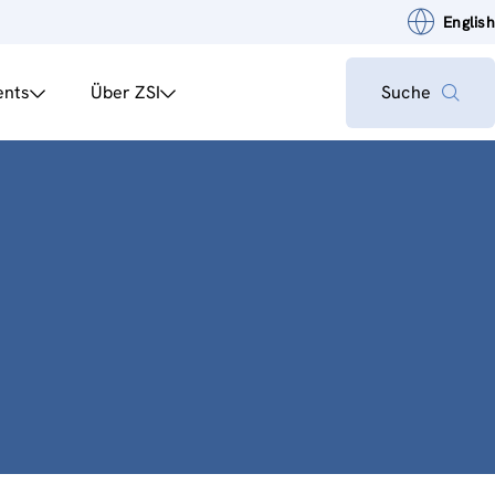
English
ents
Über ZSI
Suche