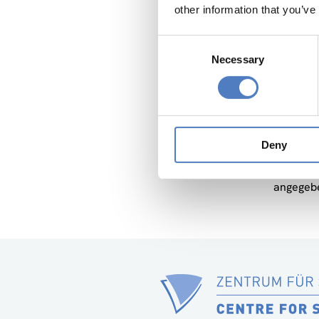
other information that you’ve
Die Teil
http://w
Consent
ebenfall
Necessary
Selection
Hauptorg
mit freu
Business
Deny
Als öste
diesem F
angegeb