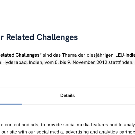
r Related Challenges
elated Challenges
“ sind das Thema der diesjährigen „
EU
-Ind
n Hyderabad, Indien, vom 8. bis 9. November 2012 stattfinden
nd eingeladen, gemeinsame Projekte im Bereich Forschung und 
 Veranstaltungist es, Ergebnisse bisheriger europäisch-indis
nktbereich zu präsentieren und künftige Möglichkeiten im Ber
Details
haftliche und politische Vorträge sowie explizite Matchmaking
ubauen sowie sich über Fördermöglichkeiten der EU Indiens o
iner speziell auf privatwirtschaftliche stakeholder ausgeric
e content and ads, to provide social media features and to analy
ußerdem Erfahrungen zum Thema Innovation in Indien ausget
 our site with our social media, advertising and analytics partn