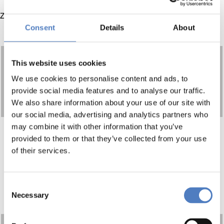
Zeit Programm
Consent
Details
About
Begrüßung und Einleitung
This website uses cookies
We use cookies to personalise content and ads, to
13:00
Dagmar Andree
provide social media features and to analyse our traffic.
Arbeiterkammer Oberösterreich
We also share information about your use of our site with
our social media, advertising and analytics partners who
may combine it with other information that you’ve
Wo kann die österreichische
provided to them or that they’ve collected from your use
Arbeitslosenversicherung im
of their services.
internationalen Vergleich aufholen?
13:10
Lukas Lehner
Consent
Universität Oxford
Necessary
Selection