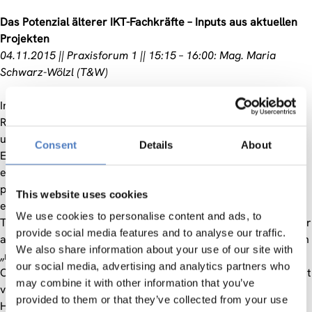
Das Potenzial älterer IKT-Fachkräfte – Inputs aus aktuellen
Projekten
04.11.2015 || Praxisforum 1 || 15:15 – 16:00: Mag. Maria
Schwarz-Wölzl (T&W)
In den letzten Jahren kämpft Europa mit einer
Rekordarbeitslosigkeit; gleichzeitig leiden einige Sektoren
unter einem skill-shortage. Als Gegeninstrument forciert die
Consent
Details
About
Europäische Kommission die geographische Mobilität, wobei
eher Jüngere als Ältere angesprochen sind und davon
profitieren. Besonders im IKT-Sektor wird seit Jahren ein
This website uses cookies
eklatanter Mangel an qualifizierten Fachkräften konstatiert.
We use cookies to personalise content and ads, to
Trotz freier Stellen stoßen ältere IKT-Fachkräfte nach wie vor
provide social media features and to analyse our traffic.
auf Barrieren, wenn sie sich geographisch und/oder beruflich
We also share information about your use of our site with
„mobilisieren“ möchten. Das aktuelle Projekt CAMEO –
our social media, advertising and analytics partners who
Career Mobility of Europe’s Older Workforce will die Mobilität
may combine it with other information that you’ve
von älteren IKT-Fachkräften stärken und beschäftigt sich mit
provided to them or that they’ve collected from your use
Herausforderungen und Mobilitätstrends im europäischen