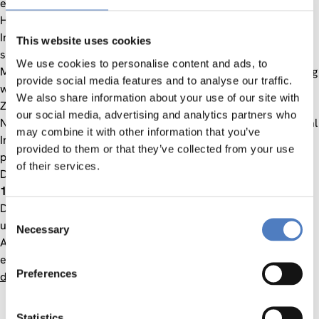
etwa auch unternehmensstrategischer
Hinsicht rasant zunehmenden Stellenwerts sozialer
Innovation(en) startet am 21. Dezember 2012 erstmals ein 5
This website uses cookies
semestriges, berufsbegleitendes
We use cookies to personalise content and ads, to
Masterstudium. In seiner thematisch-inhaltlichen Ausrichtung
provide social media features and to analyse our traffic.
wie methodisch-didaktischen Durchführung steht dieses im
We also share information about your use of our site with
Zentrum der o.a. Veranstaltung.
our social media, advertising and analytics partners who
Nach einer kurzen Vorstellung des >>Master of Arts in Social
may combine it with other information that you’ve
Innovation-Programms<< steht die Lehrgangsleitung für
provided to them or that they’ve collected from your use
persönliche Fragen im Zusammenhang damit zur Verfügung.
of their services.
Die Veranstaltung wird auf Deutsch abgehalten,
Start
ist um
17.30 Uhr
.
Da die TeilnehmerInnenzahl für diese kostenlose und
Consent
unverbindliche Veranstaltung beschränkt ist, ist eine
Necessary
Selection
Anmeldung mit Hilfe eins Onlineformulars
erforderlich. Die Anmeldung erfolgt online auf der
Webseite
Preferences
der Donau Universität Wien
:
Statistics