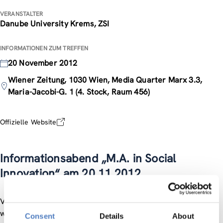
VERANSTALTER
Danube University Krems, ZSI
INFORMATIONEN ZUM TREFFEN
20 November 2012
Wiener Zeitung, 1030 Wien, Media Quarter Marx 3.3,
Maria-Jacobi-G. 1 (4. Stock, Raum 456)
Offizielle Website
Informationsabend „M.A. in Social
Innovation“ am 20.11.2012
Vor dem Hintergrund des in (innovations-)theoretisch-
wissenschaftlicher, gesamtgesellschaftlich-politischer oder
Consent
Details
About