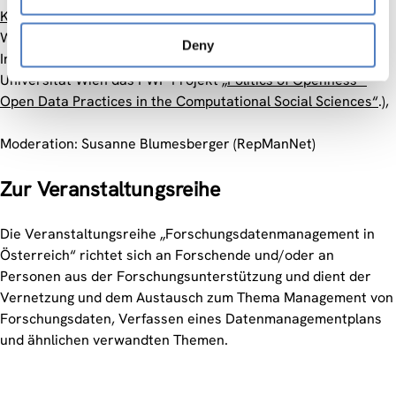
Katja Mayer
(ZSI/Univie) (Katja Mayer ist Soziologin am
Wiener Zentrum für Soziale Innovation (ZSI) und betreibt am
Deny
Institut für Wissenschafts- und Technikforschung der
Universität Wien das FWF-Projekt
„Politics of Openness –
Open Data Practices in the Computational Social Sciences“
.),
Moderation: Susanne Blumesberger (RepManNet)
Zur Veranstaltungsreihe
Die Veranstaltungsreihe „Forschungsdatenmanagement in
Österreich“ richtet sich an Forschende und/oder an
Personen aus der Forschungsunterstützung und dient der
Vernetzung und dem Austausch zum Thema Management von
Forschungsdaten, Verfassen eines Datenmanagementplans
und ähnlichen verwandten Themen.