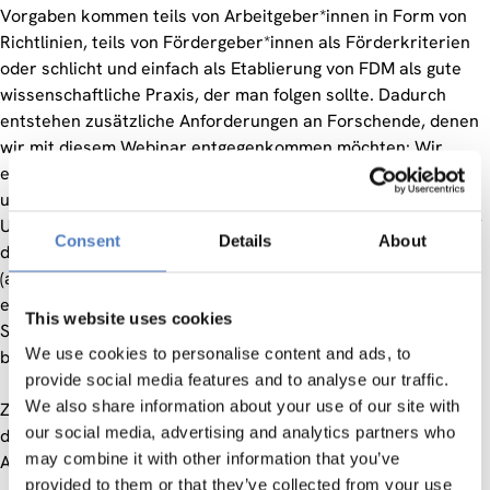
Vorgaben kommen teils von Arbeitgeber*innen in Form von
Richtlinien, teils von Fördergeber*innen als Förderkriterien
oder schlicht und einfach als Etablierung von FDM als gute
wissenschaftliche Praxis, der man folgen sollte. Dadurch
entstehen zusätzliche Anforderungen an Forschende, denen
wir mit diesem Webinar entgegenkommen möchten: Wir
erklären die Grundzüge von Forschungsdatenmanagement
und zeigen die Herausforderungen sowie
Unterstützungsmöglichkeiten auf – alles mit einem Fokus auf
Consent
Details
About
die Sozialwissenschaften. Konkret gehen wir auf häufige
(auch rechtliche) Fragen beim Forschungsdatenmanagement
ein und welche Services AUSSDA – The Austrian Social
This website uses cookies
Science Data Archive für die empirische Sozialwissenschaft
We use cookies to personalise content and ads, to
bietet.
provide social media features and to analyse our traffic.
We also share information about your use of our site with
Zur Teilnahme müssen Sie sich
HIER
registrieren. Wir weisen
our social media, advertising and analytics partners who
darauf hin, dass die Veranstaltung aufgezeichnet und im
may combine it with other information that you’ve
Anschluss online zur Verfügung gestellt wird.
provided to them or that they’ve collected from your use