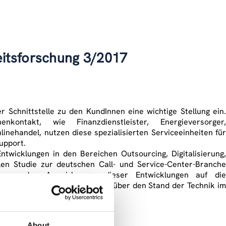
itsforschung 3/2017
 Schnittstelle zu den KundInnen eine wichtige Stellung ein.
ontakt, wie Finanzdienstleister, Energieversorger,
ehandel, nutzen diese spezialisierten Serviceeinheiten für
upport.
wicklungen in den Bereichen Outsourcing, Digitalisierung,
len Studie zur deutschen Call- und Service-Center-Branche
) von den Auswirkungen dieser Entwicklungen auf die
ecker-Caba (FORBA) berichtet über den Stand der Technik im
ang zu achten ist.
About