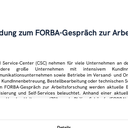
adung zum FORBA-Gespräch zur Arbe
d Service-Center (CSC) nehmen für viele Unternehmen an der
ndere große Unternehmen mit intensivem KundInnenk
unikationsunternehmen sowie Betriebe im Versand- und Onlin
, KundInnenbetreuung, Bestellbearbeitung oder technischen S
m FORBA-Gespräch zur Arbeitsforschung werden aktuelle Ent
sierung und Self-Services beleuchtet. Anhand einer aktuel
en Ursula Holtgrewe (ZSI) und Philip Schörpf (FORBA
edingungen, Arbeitsweisen und -organisation. Thomas Riesen
ter und worauf beim Thema Datenschutz in diesem Zusammenh
, 12. Juli 2017, 17.00 bis 19.00 Uhr
Details