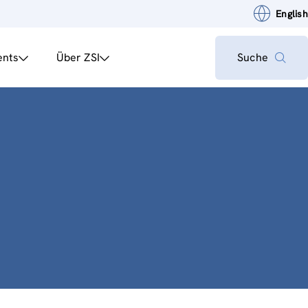
English
ents
Über ZSI
Suche