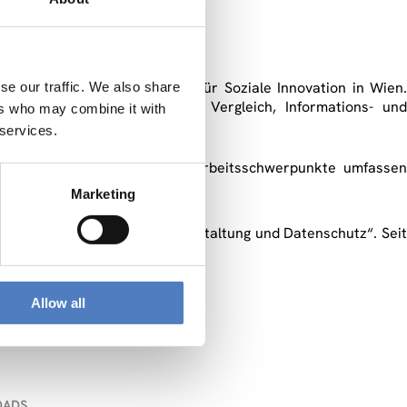
leichheit“ am ZSI – Zentrum für Soziale Innovation in Wien
se our traffic. We also share
-organisation, internationaler Vergleich, Informations- und
ers who may combine it with
 services.
der Universität Wien. Seine Arbeitsschwerpunkte umfasse
wirtschaft.
Marketing
verantwortlicher „Technikgestaltung und Datenschutz“. Sei
ung von technischen Systemen.
Allow all
OADS