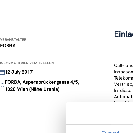
Einl
VERANSTALTER
FORBA
INFORMATIONEN ZUM TREFFEN
Call- un
Insbeso
12 July 2017
Telekomm
FORBA, Aspernbrückengasse 4/5,
Vertrieb
1020 Wien (Nähe Urania)
In diese
Automati
bericht
Arbeitsb
Call-Cen
Mittwoch
Consent