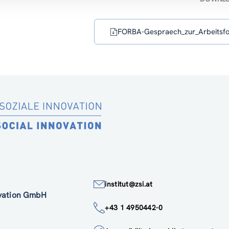
FORBA-Gespraech_zur_Arbeitsfor
institut@zsi.at
ovation GmbH
+43 1 4950442-0