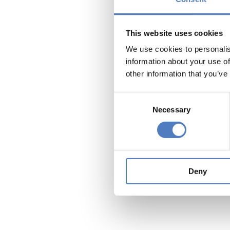
FORBA, A
Die Vor
This website uses cookies
Ursula 
We use cookies to personalis
Arbeitss
information about your use of
Kommunik
other information that you’ve
Philip S
Consent
Arbeitss
Necessary
Selection
Thomas 
über 25 
Deny