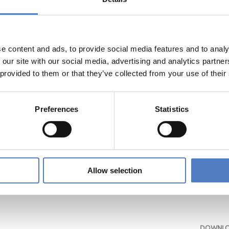
spernbrückengasse 4/5, 1020 Wien (Nähe Urania)
tragenden
Holtgrewe
ist Soziologin und Teamleiterin „Arbeit & Chanceng
e content and ads, to provide social media features and to analy
chwerpunkte: Arbeitssoziologie, Dienstleistungsarbeit und 
 our site with our social media, advertising and analytics partn
ationstechnologie, Innovation
 provided to them or that they’ve collected from your use of their
chörpf
arbeitet bei FORBA und am Institut für Soziologie 
oziologie, Crowdsourcing, Outsourcing, Offshoring und Kreativ
Preferences
Statistics
Riesenecker-Caba
ist Geschäftsführer von FORBA und Themen
Jahren berät er Betriebsräte bei der Einführung und Gestalt
Allow selection
DOWNL