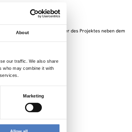
l University System.
rsität Tampere, Finnland. Partner des Projektes neben dem
About
ro Cuore, Italien.
se our traffic. We also share
ers who may combine it with
 services.
Marketing
Allow all