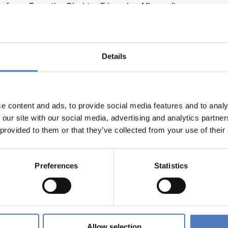
Lefrere, Executive Direktor E-learning, Microsoft
pio Varis, Unesco Chair Global e-Learning, Präsident des Globa
nisation liegt beim Partner Hypermedia Laboratory der Unive
Details
ür Soziale Innovation ist auch die Università Cattolica del Sac
 Projektwebsite:
http://www.ecml-eu.org
.
e content and ads, to provide social media features and to analy
 our site with our social media, advertising and analytics partn
 provided to them or that they’ve collected from your use of their
GIF
Preferences
Statistics
Allow selection