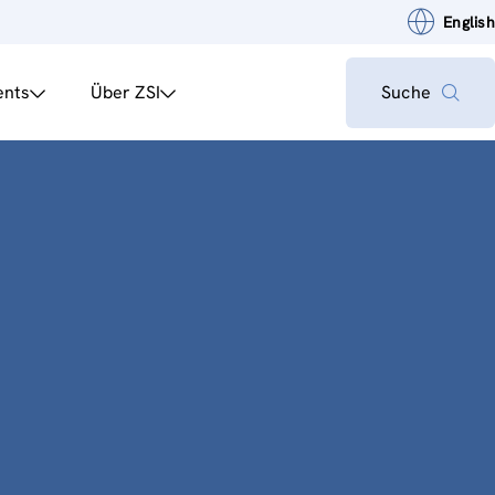
English
ents
Über ZSI
Suche