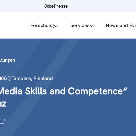
Jobs
Presse
Forschung
Services
News und Ev
ltungen
005
Tampere, Finnland
Media Skills and Competence“
nz