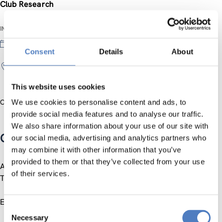
Club Research
INFORMATIONEN ZUM TREFFEN
23 May 2016
Consent
Details
About
Reitersaal der Österreichischen Kontrollbank, Strauchg.
3, 1010 Wien
This website uses cookies
Offizielle Website
We use cookies to personalise content and ads, to
provide social media features and to analyse our traffic.
We also share information about your use of our site with
Club research
our social media, advertising and analytics partners who
may combine it with other information that you’ve
provided to them or that they’ve collected from your use
Am 23. Mai 2016 findet um 18:00 ein Club Research zum
of their services.
Thema Internationalisierung von F&E statt.
Es diskutieren
Consent
Necessary
Selection