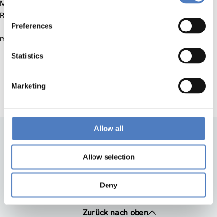
Matthias Kaiserwerth, Direktor Hasler Stiftung, früher IBM
Research Zürich
Preferences
mit
Statistics
Thomas Henzinger, Präsident, IST Austria
Sabine Herlitschka, Vorstandsvorsitzende, Infineon
Technologies Austria,
Marketing
Klaus Schuch
, Direktor, Zentrum für Soziale Innovation
Allow all
Allow selection
Deny
Zurück nach oben