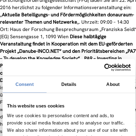
Forschungsförderungsgesellschaft (FFG) laden Sie am 22. Apri
2016 herzlichst zu folgender Informationsveranstaltung ein:
„
Aktuelle Beteiligungs- und Fördermöglichkeiten donauraum-
relevanter Themen und Netzwerke
„. Uhrzeit: 09:00 – 14:30
Ort: Haus der Forschung Besprechungsraum „Franziska Seidl
(EG) Sensengasse 1, 1090 Wien
Diese halbtägige
Veranstaltung findet in Kooperation mit dem EU-geförderten
Projekt „Danube-INCO.NET“ und den Prioritätsbereichen „PA7
– To develop the Knowledge Society“, „PA9 – Investing in
People and Skills“ und „PA10 – Stepping up institutional
capacity and cooperation“ der EU-Strategie für den
Donauraum (EUSDR) statt.
Ziel der Informationsveranstaltung
Consent
Details
About
ist es einerseits, den InteressentInnen einen kurzen Überblic
über relevante europäische und nationale FTI
Fördermöglichkeiten zu geben und andererseits auf
This website uses cookies
wesentliche EU-Initiativen und Aktivitäten einzugehen, welch
We use cookies to personalise content and ads, to
die Kooperation mit den Ländern des Donauraums darüber
provide social media features and to analyse our traffic.
hinausgehend unterstützen. Diese Informationsveranstaltung
We also share information about your use of our site with
soll auch gezielt jene interessierte FTI Akteurinnen und