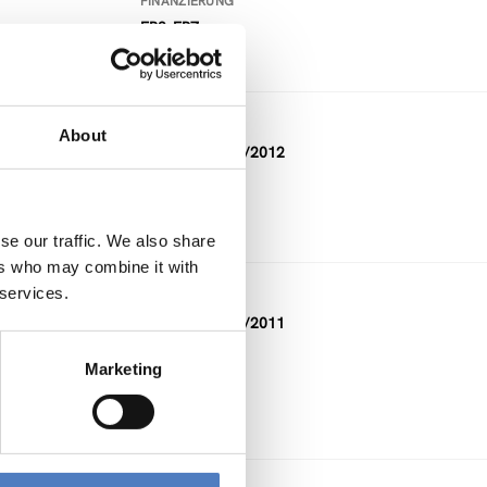
FINANZIERUNG
FP3-FP7
DAUER
About
06/2010 — 02/2012
FINANZIERUNG
Sonstige
se our traffic. We also share
ers who may combine it with
 services.
DAUER
01/2010 — 12/2011
Marketing
FINANZIERUNG
Sonstige