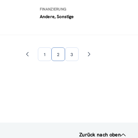
FINANZIERUNG
Andere, Sonstige
1
2
3
Vorherige
Nächste
Seite
Seite
Zurück nach oben