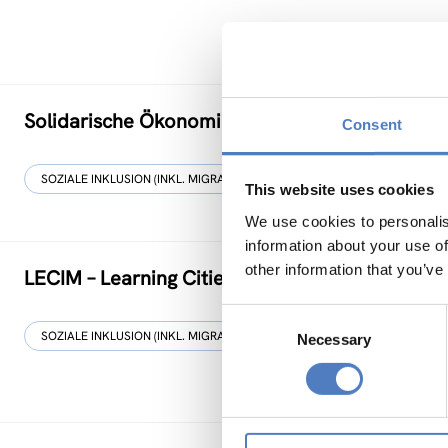
Solidarische Ökonomie als Feld sozialer Innova
Consent
SOZIALE INKLUSION (INKL. MIGRATION)
This website uses cookies
We use cookies to personalis
information about your use of
other information that you’ve
LECIM – Learning Cities for Migrants Inclusion
Consent
SOZIALE INKLUSION (INKL. MIGRATION)
Necessary
Selection