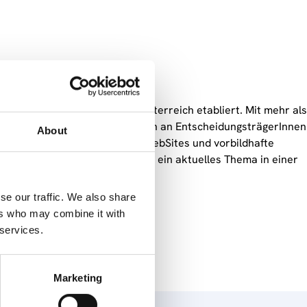
Nachhaltigen Entwicklung in Österreich etabliert. Mit mehr als
 Raum etabliert. Es wendet sich an EntscheidungsträgerInnen
About
richten, Veranstaltungstips, WebSites und vorbildhafte
ochqualitativ. Jeden Monat wird ein aktuelles Thema in einer
se our traffic. We also share
altung der Woche";
ers who may combine it with
ozessen;
 services.
des Monats"
Marketing