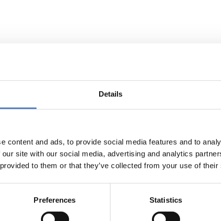
nachhaltigkeit.at 2003-2005
haltigkeit.at hat sich als zentrale Informationsplattform zur 
cherInnen am Tag hat es sich im gesamten deutschsprachigen
Details
tik, Verwaltung und Wirtschaft. Jede Woche werden neue Nach
 vorgestellt. Damit ist www.nachhaltigkeit.at topaktuell und h
eportage aufbereitet.
ständigkeitsbereichs des ZSI fällt die:
e content and ads, to provide social media features and to analy
 des Veranstaltungskalenders sowie die Auswahl der "Veranst
 our site with our social media, advertising and analytics partn
iche Aufbereitung und Präsentation von vorbildhaften LA21 Pr
 provided to them or that they’ve collected from your use of their
o Jahr) monatliche Aufbereitung und Präsentation von "Thema 
Preferences
Statistics