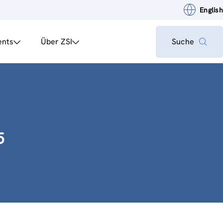
English
ents
Über ZSI
Suche
5