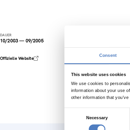
www.
DAUER
10/2003 — 09/2005
www.nach
150 Besu
Consent
Offizielle Website
aus Poli
Projekte
Spezialr
This website uses cookies
In den Zu
We use cookies to personalis
* Pflege
information about your use of
* monatl
other information that you’ve
* (4x pr
Consent
Necessary
Selection